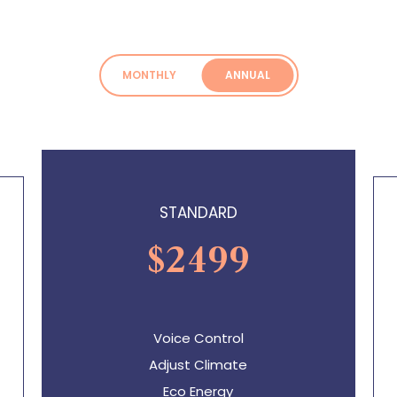
MONTHLY
ANNUAL
STANDARD
$
2499
Voice Control
Adjust Climate
Eco Energy