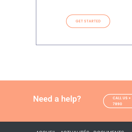
GET STARTED
CALL US + 
7890
Need a help?
CALL US + 
7890