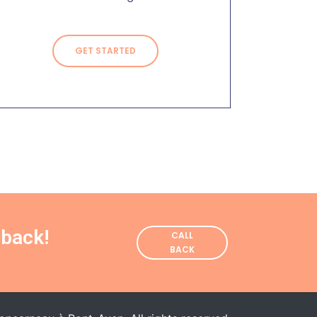
GET STARTED
CALL
BACK
 back!
CALL
BACK