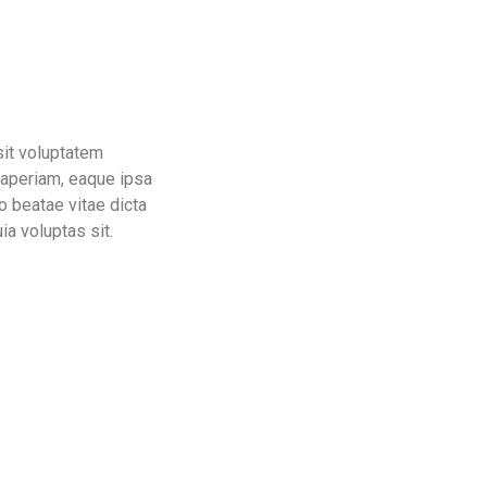
sit voluptatem
aperiam, eaque ipsa
to beatae vitae dicta
a voluptas sit.