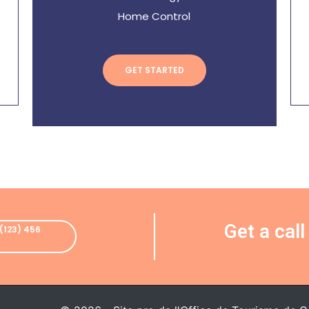
Home Control
GET STARTED
(123) 456
Get a call
(123) 456